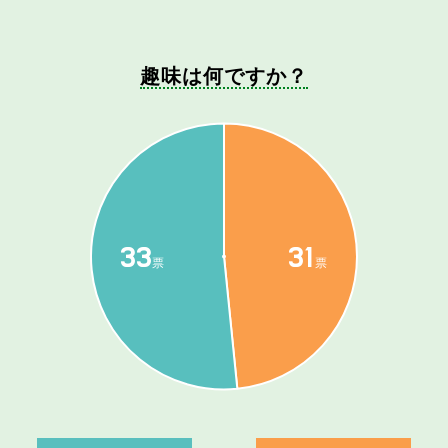
趣味は何ですか？
33
31
票
票