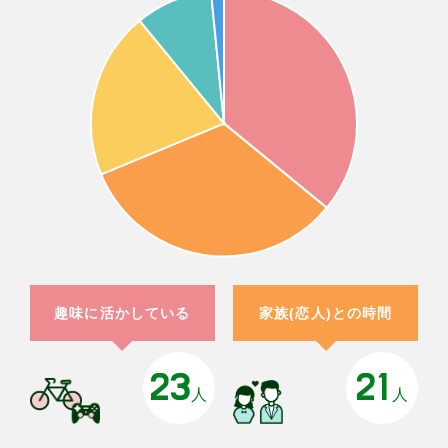
趣味に活かしている
家族(恋人)との時間
23
21
人
人