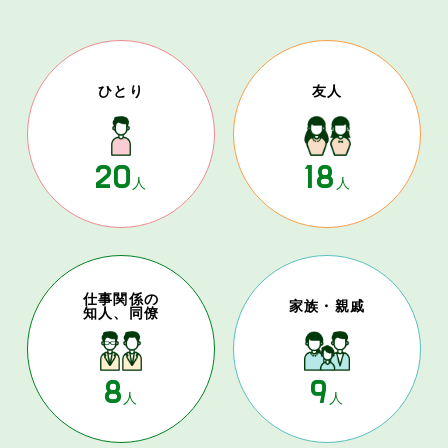
ひとり
友人
20
18
人
人
仕事関係の
家族・親戚
知人、同僚
8
9
人
人