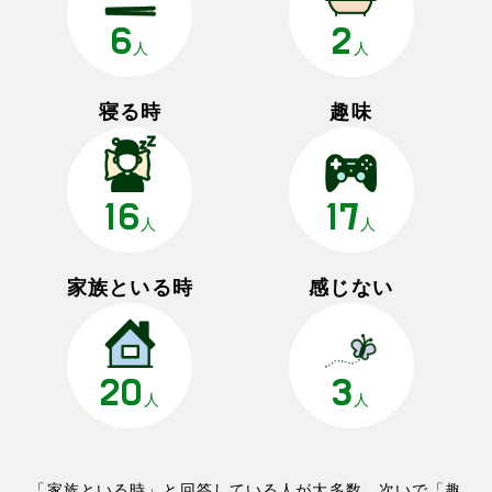
6
2
人
人
寝る時
趣味
16
17
人
人
家族といる時
感じない
20
3
人
人
「家族といる時」と回答している人が大多数。次いで「趣