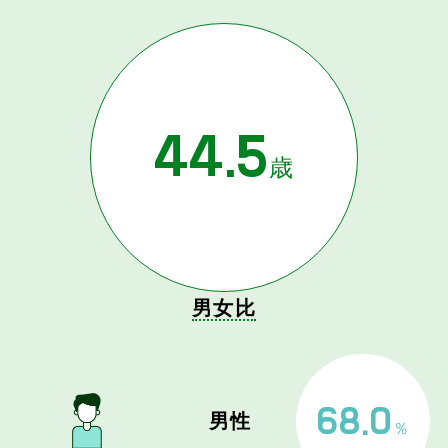
44.5
歳
男女比
68.0
男性
％