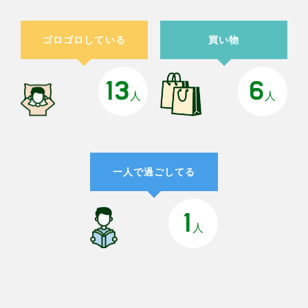
ゴロゴロしている
買い物
13
6
人
人
一人で過ごしてる
1
人